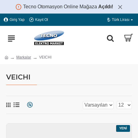
Tecno Otomasyon Online Mağaza
Açıldı!
₺
Giriş Yap
Kayıt Ol
Türk Lirası
Markalar
VEICHI
VEICHI
YENI