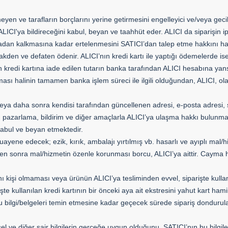
en ve tarafların borçlarını yerine getirmesini engelleyici ve/veya gecikt
CI'ya bildireceğini kabul, beyan ve taahhüt eder. ALICI da siparişin i
tadan kalkmasına kadar ertelenmesini SATICI’dan talep etme hakkını haizd
akden ve defaten ödenir. ALICI’nın kredi kartı ile yaptığı ödemelerde ise
an kredi kartına iade edilen tutarın banka tarafından ALICI hesabına yansı
sı halinin tamamen banka işlem süreci ile ilgili olduğundan, ALICI, ol
eya daha sonra kendisi tarafından güncellenen adresi, e-posta adresi, sab
m, pazarlama, bildirim ve diğer amaçlarla ALICI’ya ulaşma hakkı bulunm
i kabul ve beyan etmektedir.
ne edecek; ezik, kırık, ambalajı yırtılmış vb. hasarlı ve ayıplı mal/hi
en sonra mal/hizmetin özenle korunması borcu, ALICI’ya aittir. Cayma h
nı kişi olmaması veya ürünün ALICI’ya tesliminden evvel, siparişte kullanı
parişte kullanılan kredi kartının bir önceki aya ait ekstresini yahut kart h
onu bilgi/belgeleri temin etmesine kadar geçecek sürede sipariş donduru
isel ve diğer sair bilgilerin gerçeğe uygun olduğunu, SATICI’nın bu bilgi