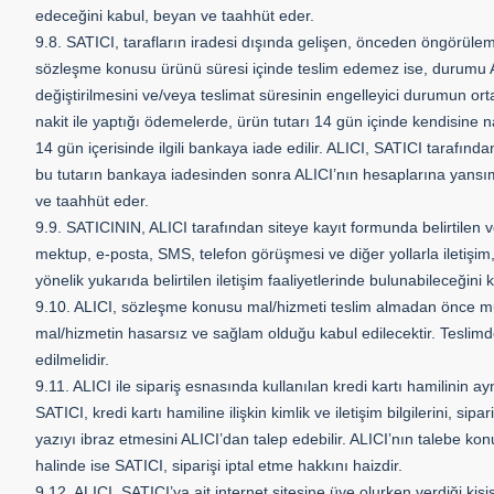
edeceğini kabul, beyan ve taahhüt eder.
9.8. SATICI, tarafların iradesi dışında gelişen, önceden öngörülemey
sözleşme konusu ürünü süresi içinde teslim edemez ise, durumu ALI
değiştirilmesini ve/veya teslimat süresinin engelleyici durumun or
nakit ile yaptığı ödemelerde, ürün tutarı 14 gün içinde kendisine n
14 gün içerisinde ilgili bankaya iade edilir. ALICI, SATICI tarafınd
bu tutarın bankaya iadesinden sonra ALICI’nın hesaplarına yansıma
ve taahhüt eder.
9.9. SATICININ, ALICI tarafından siteye kayıt formunda belirtilen v
mektup, e-posta, SMS, telefon görüşmesi ve diğer yollarla iletişi
yönelik yukarıda belirtilen iletişim faaliyetlerinde bulunabileceğin
9.10. ALICI, sözleşme konusu mal/hizmeti teslim almadan önce muaye
mal/hizmetin hasarsız ve sağlam olduğu kabul edilecektir. Teslimd
edilmelidir.
9.11. ALICI ile sipariş esnasında kullanılan kredi kartı hamilinin ay
SATICI, kredi kartı hamiline ilişkin kimlik ve iletişim bilgilerini, si
yazıyı ibraz etmesini ALICI’dan talep edebilir. ALICI’nın talebe k
halinde ise SATICI, siparişi iptal etme hakkını haizdir.
9.12. ALICI, SATICI’ya ait internet sitesine üye olurken verdiği kiş