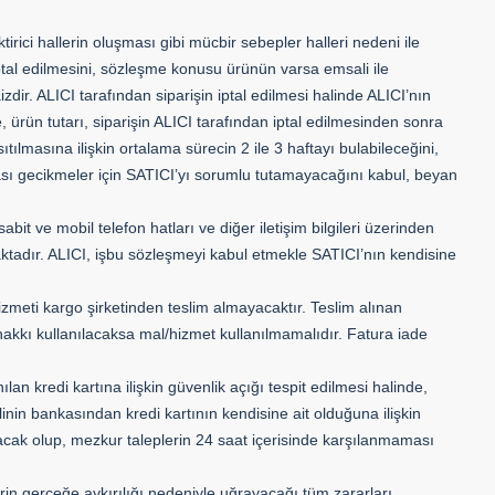
irici hallerin oluşması gibi mücbir sebepler halleri nedeni ile
ptal edilmesini, sözleşme konusu ürünün varsa emsali ile
ir. ALICI tarafından siparişin iptal edilmesi halinde ALICI’nın
, ürün tutarı, siparişin ALICI tarafından iptal edilmesinden sonra
tılmasına ilişkin ortalama sürecin 2 ile 3 haftayı bulabileceğini,
ası gecikmeler için SATICI’yı sorumlu tutamayacağını kabul, beyan
it ve mobil telefon hatları ve diğer iletişim bilgileri üzerinden
aktadır. ALICI, işbu sözleşmeyi kabul etmekle SATICI’nın kendisine
zmeti kargo şirketinden teslim almayacaktır. Teslim alınan
akkı kullanılacaksa mal/hizmet kullanılmamalıdır. Fatura iade
lan kredi kartına ilişkin güvenlik açığı tespit edilmesi halinde,
amilinin bankasından kredi kartının kendisine ait olduğuna ilişkin
lacak olup, mezkur taleplerin 24 saat içerisinde karşılanmaması
lerin gerçeğe aykırılığı nedeniyle uğrayacağı tüm zararları,