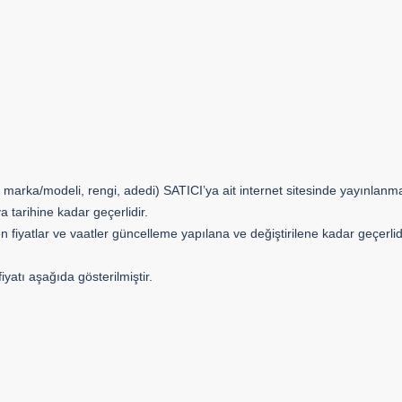
rı, marka/modeli, rengi, adedi) SATICI’ya ait internet sitesinde yayınlan
 tarihine kadar geçerlidir.
ilen fiyatlar ve vaatler güncelleme yapılana ve değiştirilene kadar geçerlid
yatı aşağıda gösterilmiştir.