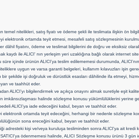
emel nitelikleri, satış fiyatı ve ödeme şekli ile teslimata ilişkin ön bilg
eyi elektronik ortamda teyit etmesi, mesafeli satış sözleşmesinin kurul
giler dâhil fiyatını, ödeme ve teslimat bilgilerini de doğru ve eksiksiz ola
aydı ile ALICI' nın yerleşim yeri uzaklığına bağlı olarak internet sites
. Bu süre içinde ürünün ALICI’ya teslim edilememesi durumunda, ALICI’nı
eliklere uygun ve varsa garanti belgeleri, kullanım kılavuzları işin gereği
r şekilde işi doğruluk ve dürüstlük esasları dâhilinde ifa etmeyi, hizmet 
eyan ve taahhüt eder.
LICI’yı bilgilendirmek ve açıkça onayını almak suretiyle eşit kalite ve 
nin imkânsızlaşması halinde sözleşme konusu yükümlülüklerini yerine ge
m bedeli ALICI’ya iade edeceğini kabul, beyan ve taahhüt eder.
yi elektronik ortamda teyit edeceğini, herhangi bir nedenle sözleşme k
lülüğünün sona ereceğini kabul, beyan ve taahhüt eder.
 adresteki kişi ve/veya kuruluşa tesliminden sonra ALICI'ya ait kredi k
n SATICI'ya ödenmemesi halinde, ALICI Sözleşme konusu ürünü 3 gün içer