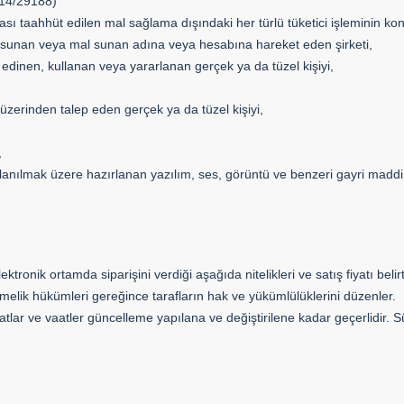
014/29188)
sı taahhüt edilen mal sağlama dışındaki her türlü tüketici işleminin ko
al sunan veya mal sunan adına veya hesabına hareket eden şirketi,
edinen, kullanan veya yararlanan gerçek ya da tüzel kişiyi,
üzerinden talep eden gerçek ya da tüzel kişiyi,
,
lanılmak üzere hazırlanan yazılım, ses, görüntü ve benzeri gayri maddi 
ronik ortamda siparişini verdiği aşağıda nitelikleri ve satış fiyatı belirti
ik hükümleri gereğince tarafların hak ve yükümlülüklerini düzenler.
fiyatlar ve vaatler güncelleme yapılana ve değiştirilene kadar geçerlidir. S