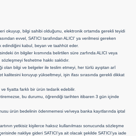
ileri okuyup, bilgi sahibi olduğunu, elektronik ortamda gerekli teyidi
masından evvel, SATICI tarafından ALICI' ya verilmesi gereken
rak edindiğini kabul, beyan ve taahhüt eder.
indeki ön bilgiler kısmında belirtilen süre zarfında ALICI veya
n sözleşmeyi feshetme hakkı saklıdır.
 olan bilgi ve belgeler ile teslim etmeyi, her türlü ayıptan arî
kalitesini koruyup yükseltmeyi, işin ifası sırasında gerekli dikkat
fiyatta farklı bir ürün tedarik edebilir.
tiremezse, bu durumu, öğrendiği tarihten itibaren 3 gün içinde
onusu ürün bedelinin ödenmemesi ve/veya banka kayıtlarında iptal
artının yetkisiz kişilerce haksız kullanılması sonucunda sözleşme
isinde nakliye gideri SATICI’ya ait olacak şekilde SATICI’ya iade