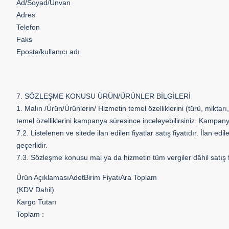
Ad/Soyad/Unvan
Adres
Telefon
Faks
Eposta/kullanıcı adı
7. SÖZLEŞME KONUSU ÜRÜN/ÜRÜNLER BİLGİLERİ
1. Malın /Ürün/Ürünlerin/ Hizmetin temel özelliklerini (türü, mikta
temel özelliklerini kampanya süresince inceleyebilirsiniz. Kampanya
7.2. Listelenen ve sitede ilan edilen fiyatlar satış fiyatıdır. İlan ed
geçerlidir.
7.3. Sözleşme konusu mal ya da hizmetin tüm vergiler dâhil satış fi
Ürün AçıklamasıAdetBirim FiyatıAra Toplam
(KDV Dahil)
Kargo Tutarı
Toplam :