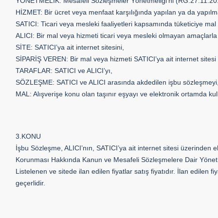
YÖNETMELİK: Mesafeli Sözleşmeler Yönetmeliği’ni (RG:27.11.2
HİZMET: Bir ücret veya menfaat karşılığında yapılan ya da yapılma
SATICI: Ticari veya mesleki faaliyetleri kapsamında tüketiciye m
ALICI: Bir mal veya hizmeti ticari veya mesleki olmayan amaçlarla 
SİTE: SATICI’ya ait internet sitesini,
SİPARİŞ VEREN: Bir mal veya hizmeti SATICI’ya ait internet sitesi 
TARAFLAR: SATICI ve ALICI’yı,
SÖZLEŞME: SATICI ve ALICI arasında akdedilen işbu sözleşmeyi
MAL: Alışverişe konu olan taşınır eşyayı ve elektronik ortamda kul
3.KONU
İşbu Sözleşme, ALICI’nın, SATICI’ya ait internet sitesi üzerinden elekt
Korunması Hakkında Kanun ve Mesafeli Sözleşmelere Dair Yönetmel
Listelenen ve sitede ilan edilen fiyatlar satış fiyatıdır. İlan edilen 
geçerlidir.