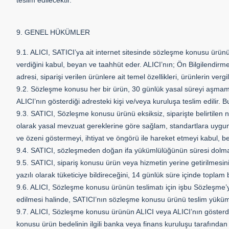
teslim edilecektir.
9. GENEL HÜKÜMLER
9.1. ALICI, SATICI’ya ait internet sitesinde sözleşme konusu ürünün t
verdiğini kabul, beyan ve taahhüt eder. ALICI’nın; Ön Bilgilendirm
adresi, siparişi verilen ürünlere ait temel özellikleri, ürünlerin ver
9.2. Sözleşme konusu her bir ürün, 30 günlük yasal süreyi aşmamak k
ALICI’nın gösterdiği adresteki kişi ve/veya kuruluşa teslim edilir
9.3. SATICI, Sözleşme konusu ürünü eksiksiz, siparişte belirtilen nit
olarak yasal mevzuat gereklerine göre sağlam, standartlara uygun bi
ve özeni göstermeyi, ihtiyat ve öngörü ile hareket etmeyi kabul, b
9.4. SATICI, sözleşmeden doğan ifa yükümlülüğünün süresi dolmadan A
9.5. SATICI, sipariş konusu ürün veya hizmetin yerine getirilmesi
yazılı olarak tüketiciye bildireceğini, 14 günlük süre içinde topla
9.6. ALICI, Sözleşme konusu ürünün teslimatı için işbu Sözleşme’
edilmesi halinde, SATICI’nın sözleşme konusu ürünü teslim yüküm
9.7. ALICI, Sözleşme konusu ürünün ALICI veya ALICI’nın gösterdiği
konusu ürün bedelinin ilgili banka veya finans kuruluşu tarafında